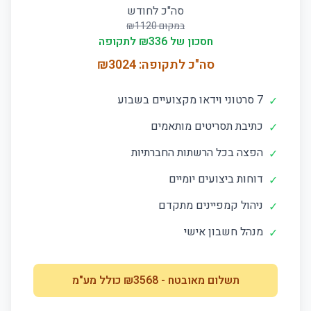
סה"כ לחודש
במקום ₪
1120
חסכון של ₪
336
לתקופה
סה"כ לתקופה: ₪
3024
7 סרטוני וידאו מקצועיים בשבוע
✓
כתיבת תסריטים מותאמים
✓
הפצה בכל הרשתות החברתיות
✓
דוחות ביצועים יומיים
✓
ניהול קמפיינים מתקדם
✓
מנהל חשבון אישי
✓
תשלום מאובטח
- ₪
3568
כולל מע"מ