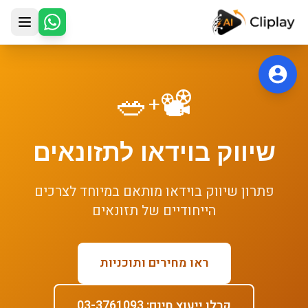
לג לתוכן הראשי
🥗
📽️
+
שיווק בוידאו
ל
תזונאים
פתרון
שיווק בוידאו
מותאם במיוחד לצרכים
הייחודיים של
תזונאים
ראו מחירים ותוכניות
קבלו ייעוץ חינם: 03-3761093