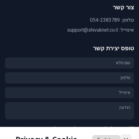
צור קשר
טלפון:
054-2383789
אימייל:
support@shivuknet.co.il
טופס יצירת קשר
*
אני מסכים/ה ל
מדיניות הפרטיות
וליצירת קשר לגבי פנייתי
אני מאשר/ת קבלת חומרים שיווקיים ומבצעים (אופציונלי)