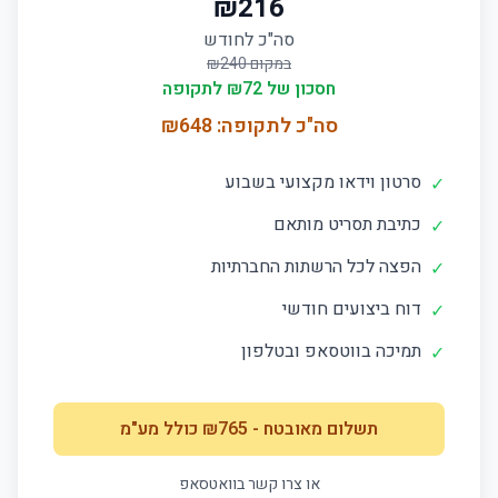
₪
216
סה"כ לחודש
במקום ₪
240
חסכון של ₪
72
לתקופה
סה"כ לתקופה: ₪
648
סרטון וידאו מקצועי בשבוע
✓
כתיבת תסריט מותאם
✓
הפצה לכל הרשתות החברתיות
✓
דוח ביצועים חודשי
✓
תמיכה בווטסאפ ובטלפון
✓
תשלום מאובטח
- ₪
765
כולל מע"מ
או צרו קשר בוואטסאפ