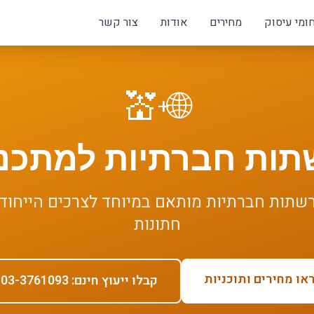
ומי עיסוק
מחירים
אודות
צור קשר
💒
🌐
+
תות חברתיות
ל
מתכננ
רשתות חברתיות
מותאם במיוחד לצרכים הייחוד
חתונות
או מחירים ותוכניות
קבלו ייעוץ חינם: 03-3761093