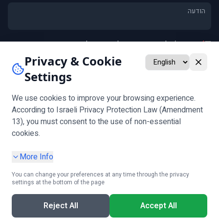
*
אני מסכים/ה ל
מדיניות הפרטיות
וליצירת קשר לגבי פנייתי
אני מאשר/ת קבלת חומרים שיווקיים ומבצעים (אופציונלי)
Privacy & Cookie
Settings
שלח
שים לב:
אימות גיל נדרש לפני מילוי הטופס
We use cookies to improve your browsing experience.
According to Israeli Privacy Protection Law (Amendment
13), you must consent to the use of non-essential
עקבו אחרינו
cookies.
More Info
You can change your preferences at any time through the privacy
settings at the bottom of the page
מדיניות פרטיות
|
הגדרות עוגיות
|
תנאי שימוש
|
הצהרת נגישות
|
בקשת מידע אישי
Reject All
Accept All
קבלו ייעוץ חינם!