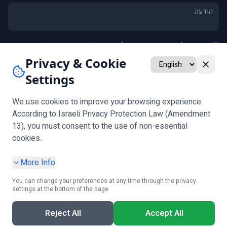
*
אני מסכים/ה ל
מדיניות הפרטיות
וליצירת קשר לגבי פנייתי
אני מאשר/ת קבלת חומרים שיווקיים ומבצעים (אופציונלי)
Privacy & Cookie
Settings
שלח
שים לב:
אימות גיל נדרש לפני מילוי הטופס
We use cookies to improve your browsing experience.
According to Israeli Privacy Protection Law (Amendment
13), you must consent to the use of non-essential
עקבו אחרינו
cookies.
More Info
You can change your preferences at any time through the privacy
settings at the bottom of the page
מדיניות פרטיות
|
הגדרות עוגיות
|
תנאי שימוש
|
הצהרת נגישות
|
בקשת מידע אישי
Reject All
Accept All
קבלו ייעוץ חינם!