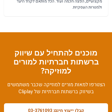
מקצועיים, הפצה חכמה
ועוד. הכל מותאם לקהל היעד
ולמטרות העסקיות.
מוכנים להתחיל עם
שיווק
ברשתות חברתיות
ל
מורים
למוזיקה
?
הצטרפו למאות
מורים למוזיקה
שכבר משתמשים
ב
שיווק ברשתות חברתיות
של Cliplay
קבלו ייעוץ חינם: 03-3761093