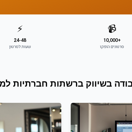
⚡
📹
24-48
+10,000
סרטונים הופקו
שעות לסרטון
ודה ב
שיווק ברשתות חברתיות
ל
מע