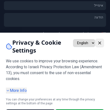
*
אני מסכים/ה ל
מדיניות הפרטיות
וליצירת קשר לגבי פנייתי
אני מאשר/ת קבלת חומרים שיווקיים ומבצעים (אופציונלי)
Privacy & Cookie
Settings
שלח
שים לב:
אימות גיל נדרש לפני מילוי הטופס
We use cookies to improve your browsing experience.
According to Israeli Privacy Protection Law (Amendment
13), you must consent to the use of non-essential
עקבו אחרינו
cookies.
More Info
You can change your preferences at any time through the privacy
settings at the bottom of the page
מדיניות פרטיות
|
הגדרות עוגיות
|
תנאי שימוש
|
הצהרת נגישות
|