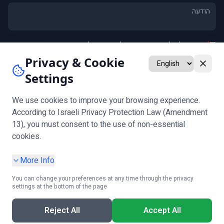
*
אני מסכים/ה ל
מדיניות הפרטיות
וליצירת קשר לגבי פנייתי
אני מאשר/ת קבלת חומרים שיווקיים ומבצעים (אופציונלי)
Privacy & Cookie
Settings
שלח
שים לב:
אימות גיל נדרש לפני מילוי הטופס
We use cookies to improve your browsing experience.
According to Israeli Privacy Protection Law (Amendment
13), you must consent to the use of non-essential
עקבו אחרינו
cookies.
More Info
You can change your preferences at any time through the privacy
settings at the bottom of the page
מדיניות פרטיות
|
הגדרות עוגיות
|
תנאי שימוש
|
הצהרת נגישות
|
בקשת מידע אישי
Reject All
Accept All
קבלו ייעוץ חינם!