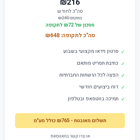
₪
216
סה"כ לחודש
במקום ₪
240
חסכון של ₪
72
לתקופה
סה"כ לתקופה: ₪
648
סרטון וידאו מקצועי בשבוע
✓
כתיבת תסריט מותאם
✓
הפצה לכל הרשתות החברתיות
✓
דוח ביצועים חודשי
✓
תמיכה בווטסאפ ובטלפון
✓
תשלום מאובטח
- ₪
765
כולל מע"מ
או צרו קשר בוואטסאפ