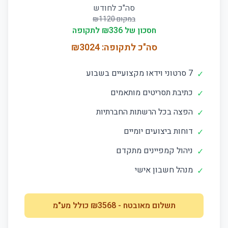
סה"כ לחודש
במקום ₪
1120
חסכון של ₪
336
לתקופה
סה"כ לתקופה: ₪
3024
7 סרטוני וידאו מקצועיים בשבוע
✓
כתיבת תסריטים מותאמים
✓
הפצה בכל הרשתות החברתיות
✓
דוחות ביצועים יומיים
✓
ניהול קמפיינים מתקדם
✓
מנהל חשבון אישי
✓
תשלום מאובטח
- ₪
3568
כולל מע"מ