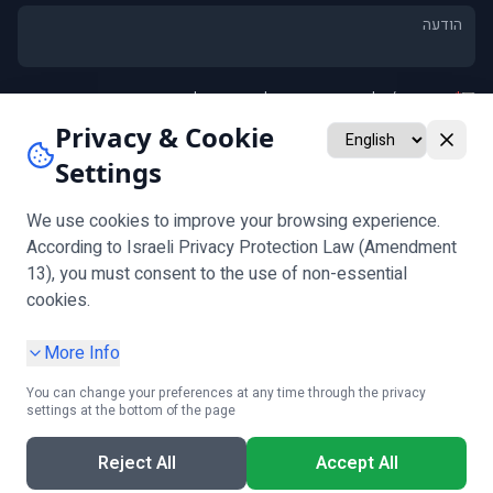
*
אני מסכים/ה ל
מדיניות הפרטיות
וליצירת קשר לגבי פנייתי
אני מאשר/ת קבלת חומרים שיווקיים ומבצעים (אופציונלי)
Privacy & Cookie
Settings
שלח
שים לב:
אימות גיל נדרש לפני מילוי הטופס
We use cookies to improve your browsing experience.
According to Israeli Privacy Protection Law (Amendment
13), you must consent to the use of non-essential
עקבו אחרינו
cookies.
More Info
You can change your preferences at any time through the privacy
settings at the bottom of the page
מדיניות פרטיות
|
הגדרות עוגיות
|
תנאי שימוש
|
הצהרת נגישות
|
בקשת מידע אישי
Reject All
Accept All
קבלו ייעוץ חינם!