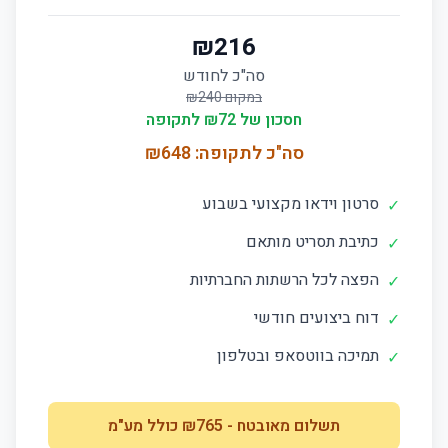
₪
216
סה"כ לחודש
במקום ₪
240
חסכון של ₪
72
לתקופה
סה"כ לתקופה: ₪
648
סרטון וידאו מקצועי בשבוע
✓
כתיבת תסריט מותאם
✓
הפצה לכל הרשתות החברתיות
✓
דוח ביצועים חודשי
✓
תמיכה בווטסאפ ובטלפון
✓
תשלום מאובטח
- ₪
765
כולל מע"מ