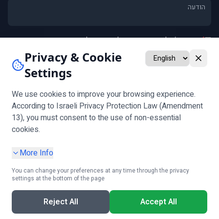
*
אני מסכים/ה ל
מדיניות הפרטיות
וליצירת קשר לגבי פנייתי
אני מאשר/ת קבלת חומרים שיווקיים ומבצעים (אופציונלי)
Privacy & Cookie
Settings
שלח
שים לב:
אימות גיל נדרש לפני מילוי הטופס
We use cookies to improve your browsing experience.
According to Israeli Privacy Protection Law (Amendment
13), you must consent to the use of non-essential
עקבו אחרינו
cookies.
More Info
You can change your preferences at any time through the privacy
settings at the bottom of the page
מדיניות פרטיות
|
הגדרות עוגיות
|
תנאי שימוש
|
הצהרת נגישות
|
בקשת מידע אישי
Reject All
Accept All
קבלו ייעוץ חינם!
© 2025 Cliplay. כל הזכויות שמורות.
חייגו עכשיו