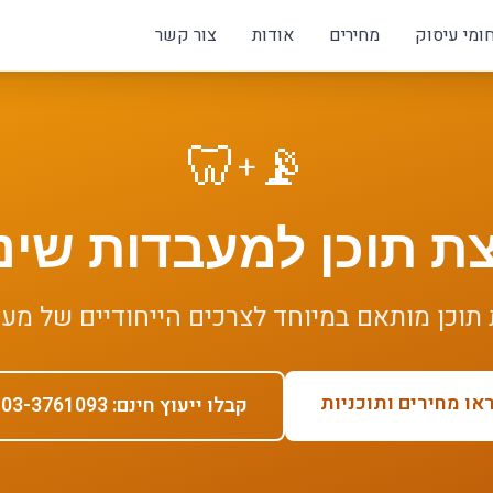
ומי עיסוק
מחירים
אודות
צור קשר
🦷
📡
+
ת תוכן
ל
מעבדות שיני
תוכן
מותאם במיוחד לצרכים הייחודיים של
מעב
או מחירים ותוכניות
קבלו ייעוץ חינם: 03-3761093