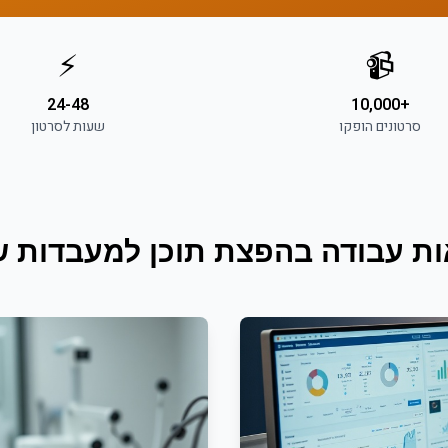
⚡
📹
24-48
+10,000
סרטונים הופקו
שעות לסרטון
ות עבודה ב
הפצת תוכן
ל
מעבדות שי