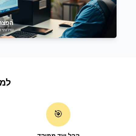
הפצת 
שירותי
ה
למ
🎯
קהל יעד ממוקד