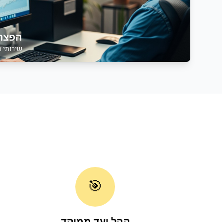
הפצת 
שירותי
ה
🎯
קהל יעד ממוקד