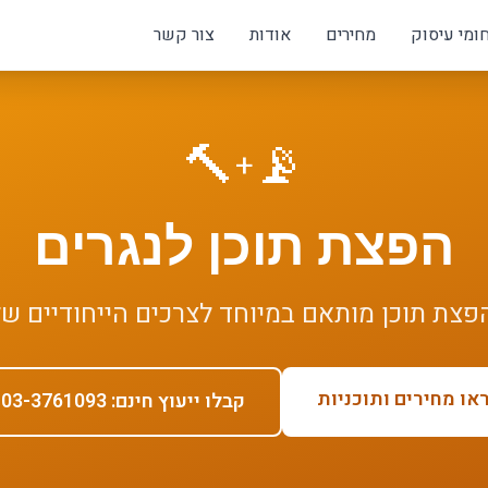
ומי עיסוק
מחירים
אודות
צור קשר
🔨
📡
+
הפצת תוכן
ל
נגרים
פצת תוכן
מותאם במיוחד לצרכים הייחודיים ש
או מחירים ותוכניות
קבלו ייעוץ חינם: 03-3761093